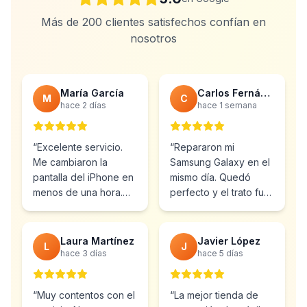
Más de 200 clientes satisfechos confían en
nosotros
María García
Carlos Fernández
M
C
hace 2 días
hace 1 semana
“
Excelente servicio.
“
Repararon mi
Me cambiaron la
Samsung Galaxy en el
pantalla del iPhone en
mismo día. Quedó
menos de una hora.
perfecto y el trato fue
Muy profesionales y el
inmejorable.
precio muy bueno.
”
Totalmente
recomendable.
”
Laura Martínez
Javier López
L
J
hace 3 días
hace 5 días
“
Muy contentos con el
“
La mejor tienda de