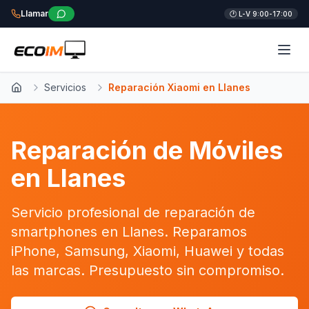
Llamar
🕐 L-V 9:00-17:00
Servicios
Reparación Xiaomi en Llanes
Inicio
Reparación de Móviles
en Llanes
Servicio profesional de reparación de
smartphones en Llanes. Reparamos
iPhone, Samsung, Xiaomi, Huawei y todas
las marcas. Presupuesto sin compromiso.