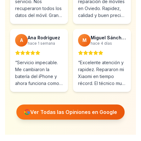
servicio. Nos
reparación de móviles
recuperaron todos los
en Oviedo. Rapidez,
datos del móvil. Gran
calidad y buen precio.
profesionalidad y
Ya he vuelto varias
atención al cliente.
”
veces.
”
Ana Rodríguez
Miguel Sánchez
A
M
hace 1 semana
hace 4 días
“
Servicio impecable.
“
Excelente atención y
Me cambiaron la
rapidez. Repararon mi
batería del iPhone y
Xiaomi en tiempo
ahora funciona como
récord. El técnico muy
nuevo. Muy
profesional y amable.
”
recomendables.
”
Ver Todas las Opiniones en Google