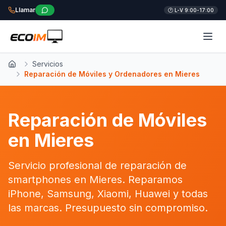
Llamar
🕐 L-V 9:00-17:00
Servicios
Inicio
Reparación de Móviles y Ordenadores en Mieres
Reparación de Móviles
en Mieres
Servicio profesional de reparación de
smartphones en Mieres. Reparamos
iPhone, Samsung, Xiaomi, Huawei y todas
las marcas. Presupuesto sin compromiso.