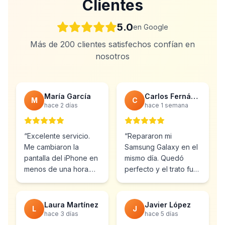
Clientes
5.0
en Google
Más de 200 clientes satisfechos confían en
nosotros
María García
Carlos Fernández
M
C
hace 2 días
hace 1 semana
“
Excelente servicio.
“
Repararon mi
Me cambiaron la
Samsung Galaxy en el
pantalla del iPhone en
mismo día. Quedó
menos de una hora.
perfecto y el trato fue
Muy profesionales y el
inmejorable.
precio muy bueno.
”
Totalmente
recomendable.
”
Laura Martínez
Javier López
L
J
hace 3 días
hace 5 días