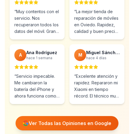
“
Muy contentos con el
“
La mejor tienda de
servicio. Nos
reparación de móviles
recuperaron todos los
en Oviedo. Rapidez,
datos del móvil. Gran
calidad y buen precio.
profesionalidad y
Ya he vuelto varias
atención al cliente.
”
veces.
”
Ana Rodríguez
Miguel Sánchez
A
M
hace 1 semana
hace 4 días
“
Servicio impecable.
“
Excelente atención y
Me cambiaron la
rapidez. Repararon mi
batería del iPhone y
Xiaomi en tiempo
ahora funciona como
récord. El técnico muy
nuevo. Muy
profesional y amable.
”
recomendables.
”
Ver Todas las Opiniones en Google