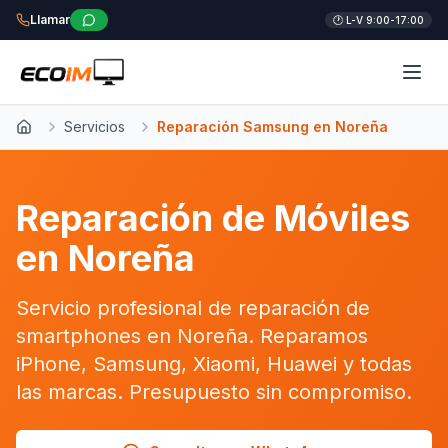
Llamar
🕐 L-V 9:00-17:00
Servicios
Reparación Samsung en Noreña
Inicio
Reparación de Móviles
en Noreña
Servicio profesional de reparación de
smartphones en Noreña. Reparamos
iPhone, Samsung, Xiaomi, Huawei y todas
las marcas. Presupuesto sin compromiso.