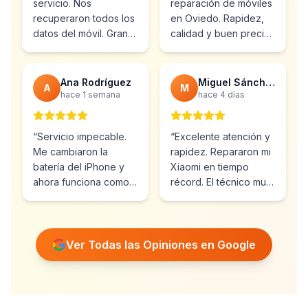
servicio. Nos
reparación de móviles
recuperaron todos los
en Oviedo. Rapidez,
datos del móvil. Gran
calidad y buen precio.
profesionalidad y
Ya he vuelto varias
atención al cliente.
”
veces.
”
Ana Rodríguez
Miguel Sánchez
A
M
hace 1 semana
hace 4 días
“
Servicio impecable.
“
Excelente atención y
Me cambiaron la
rapidez. Repararon mi
batería del iPhone y
Xiaomi en tiempo
ahora funciona como
récord. El técnico muy
nuevo. Muy
profesional y amable.
”
recomendables.
”
Ver Todas las Opiniones en Google