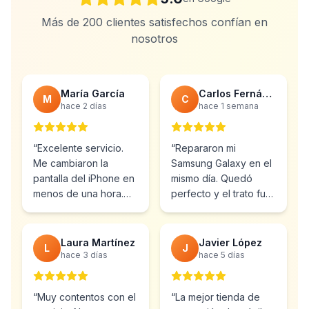
Más de 200 clientes satisfechos confían en
nosotros
María García
Carlos Fernández
M
C
hace 2 días
hace 1 semana
“
Excelente servicio.
“
Repararon mi
Me cambiaron la
Samsung Galaxy en el
pantalla del iPhone en
mismo día. Quedó
menos de una hora.
perfecto y el trato fue
Muy profesionales y el
inmejorable.
precio muy bueno.
”
Totalmente
recomendable.
”
Laura Martínez
Javier López
L
J
hace 3 días
hace 5 días
“
Muy contentos con el
“
La mejor tienda de