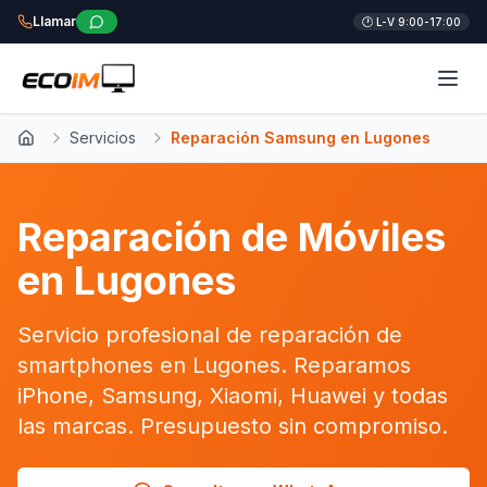
Llamar
🕐 L-V 9:00-17:00
Servicios
Reparación Samsung en Lugones
Inicio
Reparación de Móviles
en Lugones
Servicio profesional de reparación de
smartphones en Lugones. Reparamos
iPhone, Samsung, Xiaomi, Huawei y todas
las marcas. Presupuesto sin compromiso.