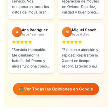
servicio. Nos
reparación de móviles
recuperaron todos los
en Oviedo. Rapidez,
datos del móvil. Gran
calidad y buen precio.
profesionalidad y
Ya he vuelto varias
atención al cliente.
”
veces.
”
Ana Rodríguez
Miguel Sánchez
A
M
hace 1 semana
hace 4 días
“
Servicio impecable.
“
Excelente atención y
Me cambiaron la
rapidez. Repararon mi
batería del iPhone y
Xiaomi en tiempo
ahora funciona como
récord. El técnico muy
nuevo. Muy
profesional y amable.
”
recomendables.
”
Ver Todas las Opiniones en Google