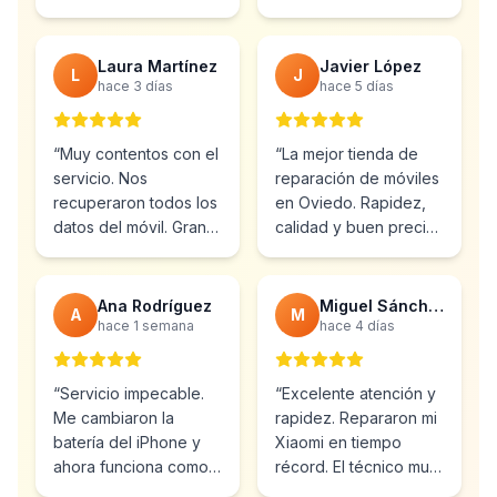
Muy profesionales y el
inmejorable.
precio muy bueno.
”
Totalmente
recomendable.
”
Laura Martínez
Javier López
L
J
hace 3 días
hace 5 días
“
Muy contentos con el
“
La mejor tienda de
servicio. Nos
reparación de móviles
recuperaron todos los
en Oviedo. Rapidez,
datos del móvil. Gran
calidad y buen precio.
profesionalidad y
Ya he vuelto varias
atención al cliente.
”
veces.
”
Ana Rodríguez
Miguel Sánchez
A
M
hace 1 semana
hace 4 días
“
Servicio impecable.
“
Excelente atención y
Me cambiaron la
rapidez. Repararon mi
batería del iPhone y
Xiaomi en tiempo
ahora funciona como
récord. El técnico muy
nuevo. Muy
profesional y amable.
”