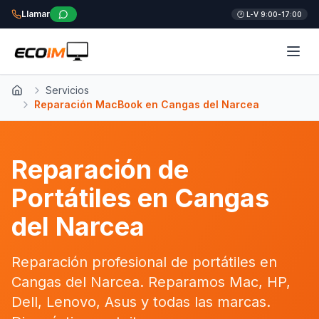
Llamar
🕐 L-V 9:00-17:00
Servicios
Inicio
Reparación MacBook en Cangas del Narcea
Reparación de
Portátiles en Cangas
del Narcea
Reparación profesional de portátiles en
Cangas del Narcea. Reparamos Mac, HP,
Dell, Lenovo, Asus y todas las marcas.