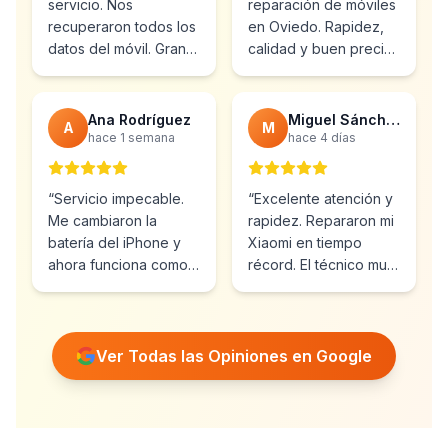
servicio. Nos
reparación de móviles
recuperaron todos los
en Oviedo. Rapidez,
datos del móvil. Gran
calidad y buen precio.
profesionalidad y
Ya he vuelto varias
atención al cliente.
”
veces.
”
Ana Rodríguez
Miguel Sánchez
A
M
hace 1 semana
hace 4 días
“
Servicio impecable.
“
Excelente atención y
Me cambiaron la
rapidez. Repararon mi
batería del iPhone y
Xiaomi en tiempo
ahora funciona como
récord. El técnico muy
nuevo. Muy
profesional y amable.
”
recomendables.
”
Ver Todas las Opiniones en Google