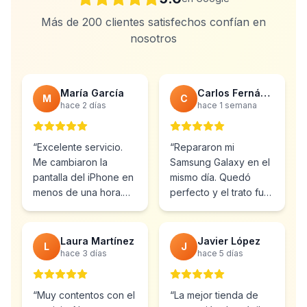
Más de 200 clientes satisfechos confían en
nosotros
María García
Carlos Fernández
M
C
hace 2 días
hace 1 semana
“
Excelente servicio.
“
Repararon mi
Me cambiaron la
Samsung Galaxy en el
pantalla del iPhone en
mismo día. Quedó
menos de una hora.
perfecto y el trato fue
Muy profesionales y el
inmejorable.
precio muy bueno.
”
Totalmente
recomendable.
”
Laura Martínez
Javier López
L
J
hace 3 días
hace 5 días
“
Muy contentos con el
“
La mejor tienda de