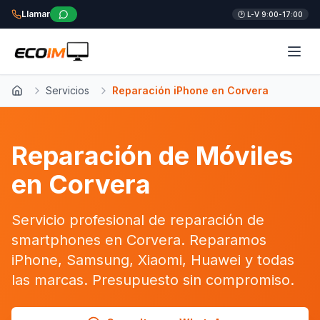
Llamar
🕐 L-V 9:00-17:00
Servicios
Reparación iPhone en Corvera
Inicio
Reparación de Móviles
en Corvera
Servicio profesional de reparación de
smartphones en Corvera. Reparamos
iPhone, Samsung, Xiaomi, Huawei y todas
las marcas. Presupuesto sin compromiso.