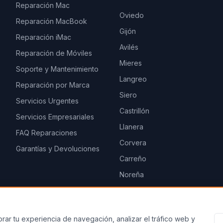
Reparación Mac
Oviedo
Reparación MacBook
Gijón
Reparación iMac
Avilés
Reparación de Móviles
Mieres
Soporte y Mantenimiento
Langreo
Reparación por Marca
Siero
Servicios Urgentes
Castrillón
Servicios Empresariales
Llanera
FAQ Reparaciones
Corvera
Garantías y Devoluciones
Carreño
Noreña
— Web desarrollada por Marco López, CEO de
NeonX.es
y
LevelH
rar tu experiencia de navegación, analizar el tráfico web y