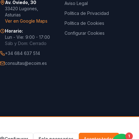
Av. Oviedo, 30
Aviso Legal
33420 Lugones,
Política de Privacidad
Asturias
Ver en Google Maps
Política de Cookies
Horario:
Configurar Cookies
Lun - Vie: 9:00 - 17:00
Sáb y Dom: Cerrado
+34 684 637 514
consultas@ecoim.es
ouseReformas.com
1
Configurar
Solo necesarias
Aceptar todas