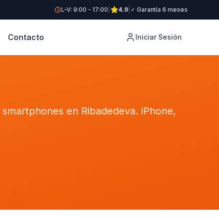
L-V: 9:00 - 17:00
|
4.9
|
✓ Garantía 6 meses
Contacto
Iniciar Sesión
de smartphones en Ribadedeva. iPhone,