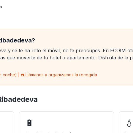
a
iPhone
Ribadedeva?
deva y se te ha roto el móvil, no te preocupes. En ECOIM o
cámara y más. Piezas de
s que moverte de tu hotel o apartamento. Disfruta de la 
es.
n coche) | ☎️ Llámanos y organizamos la recogida
 Ribadedeva
🔋
