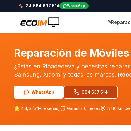
+34 684 637 514
WhatsApp
Reparac
Reparación de Móviles
¿Estás en Ribadedeva y necesitas reparar
Samsung, Xiaomi y todas las marcas.
Rec
WhatsApp
684 637 514
4.8/5 (511+ reseñas)
Garantía 6 meses
A 110 km de