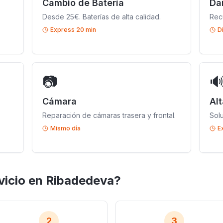
Cambio de Batería
Da
Desde 25€. Baterías de alta calidad.
Rec
Express 20 min
D
📷

Cámara
Al
Reparación de cámaras trasera y frontal.
Sol
Mismo día
E
vicio en Ribadedeva?
2
3