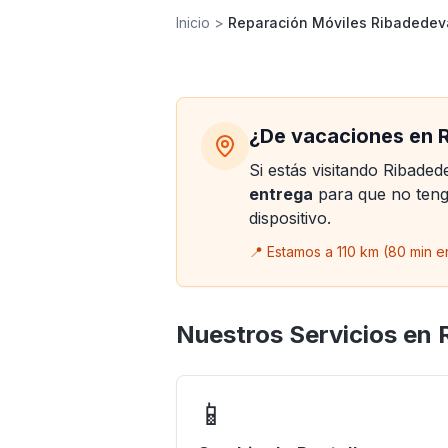
Inicio
>
Reparación Móviles Ribadedev
IPHONE 17 PRO
Reparamos 
¿De vacaciones en 
Si estás visitando Ribade
Cambio de pantalla, batería, 
entrega
para que no tenga
calidad con garantía de 6 mes
dispositivo.
📍 Estamos a 110 km (80 min e
Nuestros Servicios en
📱