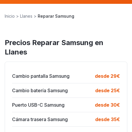
Inicio
>
Llanes
>
Reparar Samsung
IPHONE 17 PRO
Precios Reparar Samsung en
Reparamos iPhone
Llanes
Piezas de calidad · Garantía 6 meses
Cambio pantalla Samsung
desde 29€
Cambio batería Samsung
desde 25€
Puerto USB-C Samsung
desde 30€
Cámara trasera Samsung
desde 35€