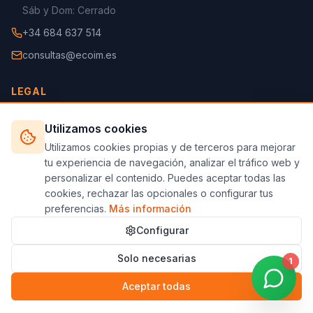
Sáb y Dom: Cerrado
+34 684 637 514
consultas@ecoim.es
LEGAL
Aviso Legal
Utilizamos cookies
Política de Privacidad
Utilizamos cookies propias y de terceros para mejorar
tu experiencia de navegación, analizar el tráfico web y
Política de Cookies
personalizar el contenido. Puedes aceptar todas las
Configurar Cookies
cookies, rechazar las opcionales o configurar tus
preferencias.
Más información
Configurar
©
2026
Ecoim.es — Web desarrollada por Marco López, CEO
Solo necesarias
de
NeonX.es
y
LevelHouseReformas.com
1
Todos los derechos reservados.
Aceptar todas