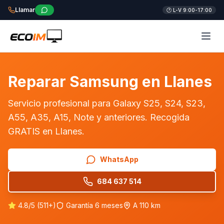
Llamar
🕐 L-V 9:00-17:00
Reparar Samsung en Llanes
Servicio profesional para Galaxy S25, S24, S23,
A55, A35, A15, Note y anteriores. Recogida
GRATIS en Llanes.
WhatsApp
684 637 514
4.8/5 (511+)
Garantía 6 meses
A 110 km