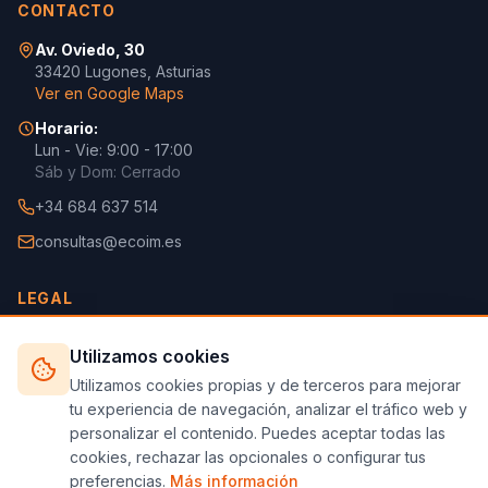
CONTACTO
Av. Oviedo, 30
33420 Lugones, Asturias
Ver en Google Maps
Horario:
Lun - Vie: 9:00 - 17:00
Sáb y Dom: Cerrado
+34 684 637 514
consultas@ecoim.es
LEGAL
Aviso Legal
Utilizamos cookies
Política de Privacidad
Utilizamos cookies propias y de terceros para mejorar
tu experiencia de navegación, analizar el tráfico web y
Política de Cookies
personalizar el contenido. Puedes aceptar todas las
Configurar Cookies
cookies, rechazar las opcionales o configurar tus
preferencias.
Más información