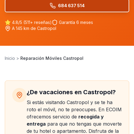
684 637 514
4.8/5 (511+ reseñas)
Garantía 6 meses
A 145 km de Castropol
Inicio
>
Reparación Móviles Castropol
IPHONE 17 PRO
Reparamos iPhone
¿De vacaciones en Castropol?
Cambio de pantalla, batería, cámara y más. Piezas de
Si estás visitando Castropol y se te ha
calidad con garantía de 6 meses.
roto el móvil, no te preocupes. En ECOIM
ofrecemos servicio de
recogida y
entrega
para que no tengas que moverte
de tu hotel o apartamento. Disfruta de la