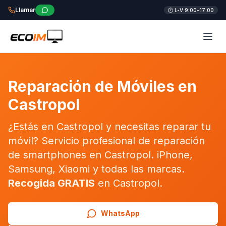
Llamar
🕐 L-V 9:00-17:00
Reparación de Móviles en
Castropol
¿Estás en Castropol y necesitas reparar tu
móvil? Servicio profesional de reparación
de smartphones en Castropol. iPhone,
Samsung, Xiaomi y todas las marcas.
Recogida GRATIS
en Castropol.
WhatsApp