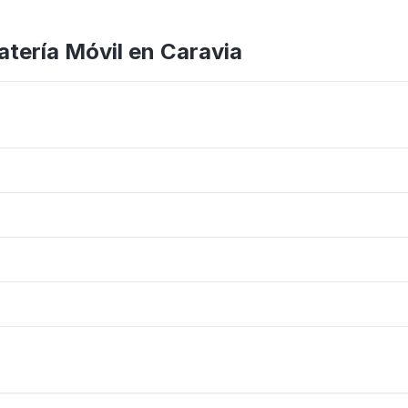
tería Móvil en Caravia
os iPhone
arantía 6 meses