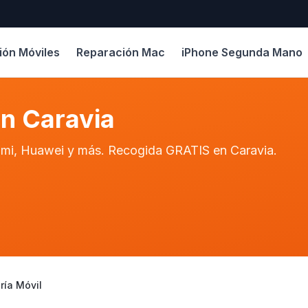
ión Móviles
Reparación Mac
iPhone Segunda Mano
en Caravia
aomi, Huawei y más. Recogida GRATIS en Caravia.
ría Móvil