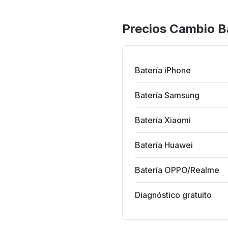
Precios Cambio Ba
IPHONE 17 PRO
Reparam
Piezas de calidad · G
Batería iPhone
Batería Samsung
Batería Xiaomi
Batería Huawei
Batería OPPO/Realme
Diagnóstico gratuito