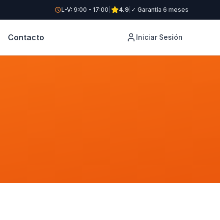
L-V: 9:00 - 17:00
|
4.9
|
✓ Garantía 6 meses
Contacto
Iniciar Sesión