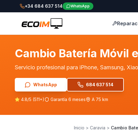
+34 684 637 514
WhatsApp
Reparac
Cambio Batería Móvil 
Servicio profesional para iPhone, Samsung, Xi
WhatsApp
684 637 514
4.8/5 (511+)
Garantía 6 meses
A 75 km
Inicio
>
Caravia
>
Cambio Bate