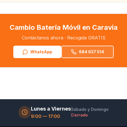
Cambio Batería Móvil en Caravia
Contáctanos ahora · Recogida GRATIS
WhatsApp
684 637 514
Lunes a Viernes
Sábado y Domingo
Cerrado
9:00 — 17:00