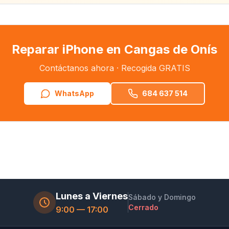
Reparar iPhone en Cangas de Onís
Contáctanos ahora · Recogida GRATIS
WhatsApp
684 637 514
Lunes a Viernes
Sábado y Domingo
Cerrado
9:00 — 17:00