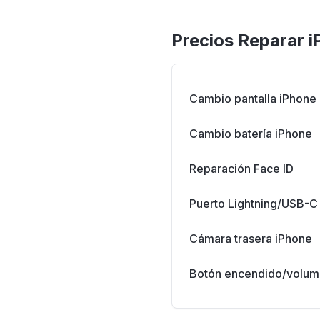
Precios Reparar 
IPHONE 17 PRO
Reparam
Piezas de calidad · G
Cambio pantalla iPhone
Cambio batería iPhone
Reparación Face ID
Puerto Lightning/USB-C
Cámara trasera iPhone
Botón encendido/volu