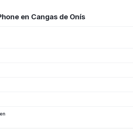
iPhone en Cangas de Onís
os iPhone
arantía 6 meses
men