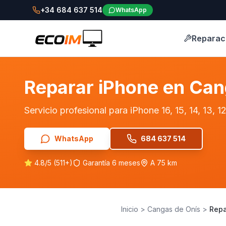
+34 684 637 514
WhatsApp
Reparac
Reparar iPhone en Can
Servicio profesional para iPhone 16, 15, 14, 13,
WhatsApp
684 637 514
4.8/5 (511+)
Garantía 6 meses
A 75 km
Inicio
>
Cangas de Onís
>
Repa