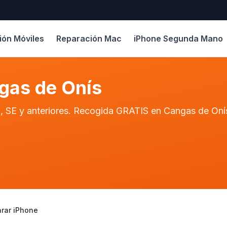
ión Móviles
Reparación Mac
iPhone Segunda Mano
gas de Onís
 12, SE y anteriores. Recogida GRATIS en Cangas de Oní
rar iPhone