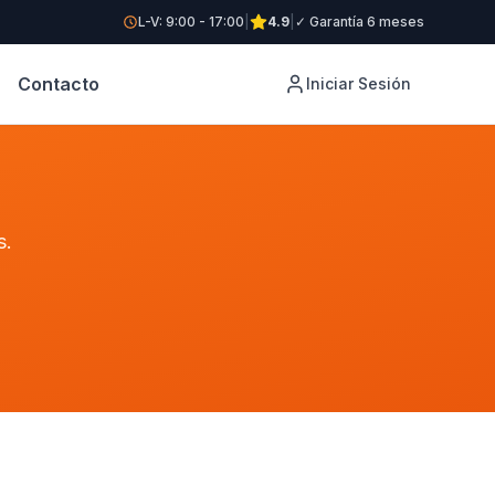
L-V: 9:00 - 17:00
|
4.9
|
✓ Garantía 6 meses
Contacto
Iniciar Sesión
s.