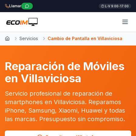
Llamar
🕐 L-V 9:00-17:00
Servicios
Cambio de Pantalla en Villaviciosa
Inicio
Reparación de Móviles
en Villaviciosa
Servicio profesional de reparación de
smartphones en Villaviciosa. Reparamos
iPhone, Samsung, Xiaomi, Huawei y todas
las marcas. Presupuesto sin compromiso.