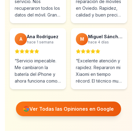
servicio. Nos
reparación de móviles
recuperaron todos los
en Oviedo. Rapidez,
datos del móvil. Gran
calidad y buen precio.
profesionalidad y
Ya he vuelto varias
atención al cliente.
”
veces.
”
Ana Rodríguez
Miguel Sánchez
A
M
hace 1 semana
hace 4 días
“
Servicio impecable.
“
Excelente atención y
Me cambiaron la
rapidez. Repararon mi
batería del iPhone y
Xiaomi en tiempo
ahora funciona como
récord. El técnico muy
nuevo. Muy
profesional y amable.
”
recomendables.
”
Ver Todas las Opiniones en Google