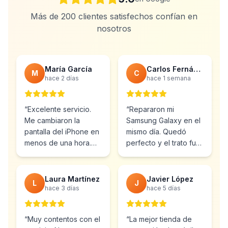
Más de 200 clientes satisfechos confían en
nosotros
María García
Carlos Fernández
M
C
hace 2 días
hace 1 semana
“
Excelente servicio.
“
Repararon mi
Me cambiaron la
Samsung Galaxy en el
pantalla del iPhone en
mismo día. Quedó
menos de una hora.
perfecto y el trato fue
Muy profesionales y el
inmejorable.
precio muy bueno.
”
Totalmente
recomendable.
”
Laura Martínez
Javier López
L
J
hace 3 días
hace 5 días
“
Muy contentos con el
“
La mejor tienda de