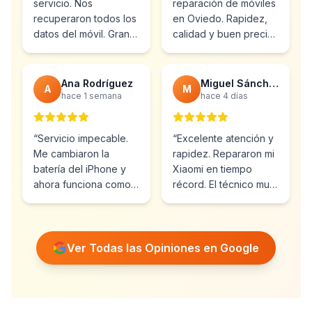
servicio. Nos
reparación de móviles
recuperaron todos los
en Oviedo. Rapidez,
datos del móvil. Gran
calidad y buen precio.
profesionalidad y
Ya he vuelto varias
atención al cliente.
”
veces.
”
Ana Rodríguez
Miguel Sánchez
A
M
hace 1 semana
hace 4 días
“
Servicio impecable.
“
Excelente atención y
Me cambiaron la
rapidez. Repararon mi
batería del iPhone y
Xiaomi en tiempo
ahora funciona como
récord. El técnico muy
nuevo. Muy
profesional y amable.
”
recomendables.
”
Ver Todas las Opiniones en Google