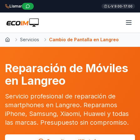
Llamar
🕐 L-V 9:00-17:00
Servicios
Cambio de Pantalla en Langreo
Inicio
Reparación de Móviles
en Langreo
Servicio profesional de reparación de
smartphones en Langreo. Reparamos
iPhone, Samsung, Xiaomi, Huawei y todas
las marcas. Presupuesto sin compromiso.