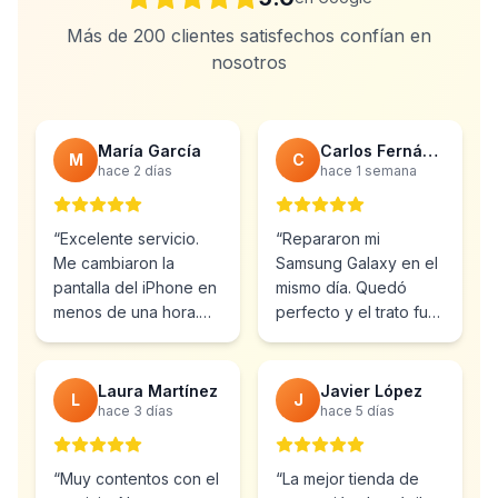
Más de 200 clientes satisfechos confían en
nosotros
María García
Carlos Fernández
M
C
hace 2 días
hace 1 semana
“
Excelente servicio.
“
Repararon mi
Me cambiaron la
Samsung Galaxy en el
pantalla del iPhone en
mismo día. Quedó
menos de una hora.
perfecto y el trato fue
Muy profesionales y el
inmejorable.
precio muy bueno.
”
Totalmente
recomendable.
”
Laura Martínez
Javier López
L
J
hace 3 días
hace 5 días
“
Muy contentos con el
“
La mejor tienda de