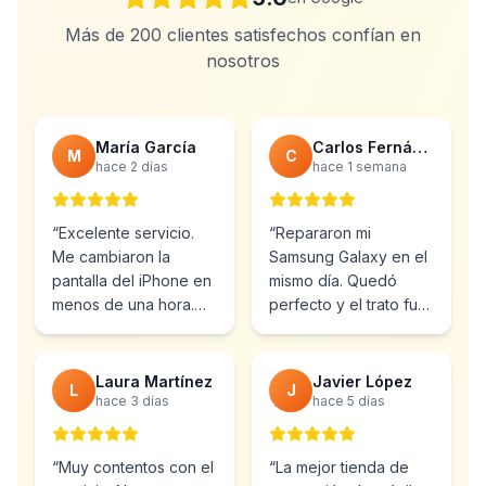
Más de 200 clientes satisfechos confían en
nosotros
María García
Carlos Fernández
M
C
hace 2 días
hace 1 semana
“
Excelente servicio.
“
Repararon mi
Me cambiaron la
Samsung Galaxy en el
pantalla del iPhone en
mismo día. Quedó
menos de una hora.
perfecto y el trato fue
Muy profesionales y el
inmejorable.
precio muy bueno.
”
Totalmente
recomendable.
”
Laura Martínez
Javier López
L
J
hace 3 días
hace 5 días
“
Muy contentos con el
“
La mejor tienda de