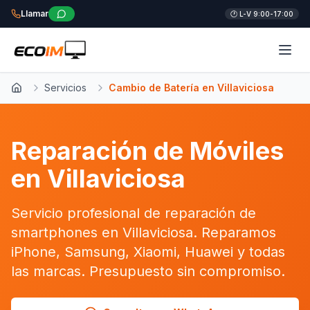
Llamar
🕐 L-V 9:00-17:00
Servicios
Cambio de Batería en Villaviciosa
Inicio
Reparación de Móviles
en Villaviciosa
Servicio profesional de reparación de
smartphones en Villaviciosa. Reparamos
iPhone, Samsung, Xiaomi, Huawei y todas
las marcas. Presupuesto sin compromiso.