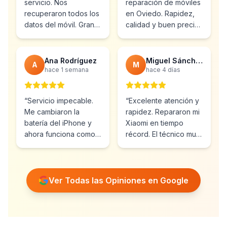
servicio. Nos
reparación de móviles
recuperaron todos los
en Oviedo. Rapidez,
datos del móvil. Gran
calidad y buen precio.
profesionalidad y
Ya he vuelto varias
atención al cliente.
”
veces.
”
Ana Rodríguez
Miguel Sánchez
A
M
hace 1 semana
hace 4 días
“
Servicio impecable.
“
Excelente atención y
Me cambiaron la
rapidez. Repararon mi
batería del iPhone y
Xiaomi en tiempo
ahora funciona como
récord. El técnico muy
nuevo. Muy
profesional y amable.
”
recomendables.
”
Ver Todas las Opiniones en Google