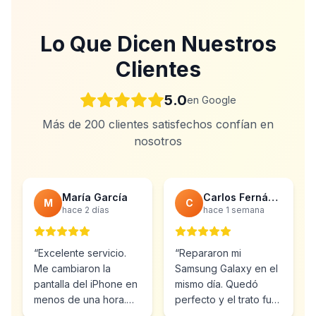
Lo Que Dicen Nuestros
Clientes
5.0
en Google
Más de 200 clientes satisfechos confían en
nosotros
María García
Carlos Fernández
M
C
hace 2 días
hace 1 semana
“
Excelente servicio.
“
Repararon mi
Me cambiaron la
Samsung Galaxy en el
pantalla del iPhone en
mismo día. Quedó
menos de una hora.
perfecto y el trato fue
Muy profesionales y el
inmejorable.