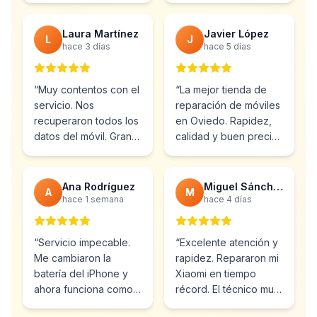
precio muy bueno.
”
Totalmente
recomendable.
”
Laura Martínez
Javier López
L
J
hace 3 días
hace 5 días
“
Muy contentos con el
“
La mejor tienda de
servicio. Nos
reparación de móviles
recuperaron todos los
en Oviedo. Rapidez,
datos del móvil. Gran
calidad y buen precio.
profesionalidad y
Ya he vuelto varias
atención al cliente.
”
veces.
”
Ana Rodríguez
Miguel Sánchez
A
M
hace 1 semana
hace 4 días
“
Servicio impecable.
“
Excelente atención y
Me cambiaron la
rapidez. Repararon mi
batería del iPhone y
Xiaomi en tiempo
ahora funciona como
récord. El técnico muy
nuevo. Muy
profesional y amable.
”