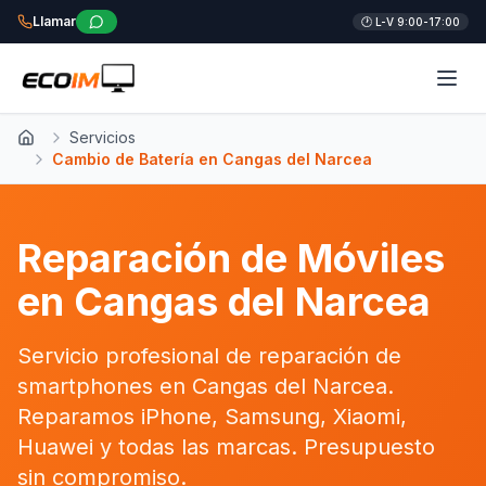
Llamar
🕐 L-V 9:00-17:00
Servicios
Inicio
Cambio de Batería en Cangas del Narcea
Reparación de Móviles
en Cangas del Narcea
Servicio profesional de reparación de
smartphones en Cangas del Narcea.
Reparamos iPhone, Samsung, Xiaomi,
Huawei y todas las marcas. Presupuesto
sin compromiso.